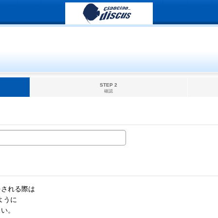
STEP 2
確認
をされる際は
ように
さい。