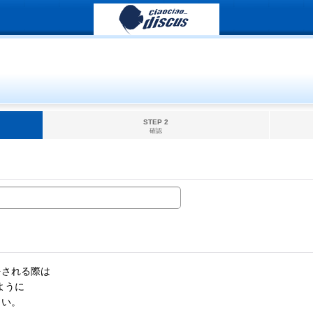
STEP 2
確認
をされる際は
ように
さい。