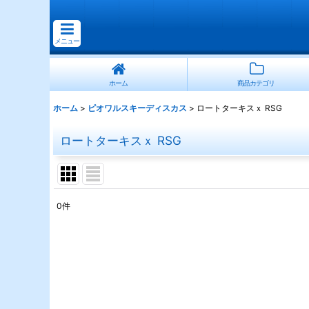
メニュー
ホーム
商品カテゴリ
ホーム
>
ピオワルスキーディスカス
>
ロートターキスｘ RSG
ロートターキスｘ RSG
0
件
表示数
:
並び順
: