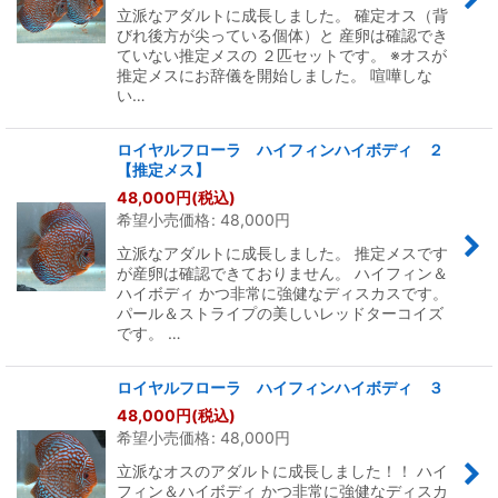
立派なアダルトに成長しました。 確定オス（背
びれ後方が尖っている個体）と 産卵は確認でき
ていない推定メスの ２匹セットです。 ※オスが
推定メスにお辞儀を開始しました。 喧嘩しな
い…
ロイヤルフローラ ハイフィンハイボディ ２
【推定メス】
48,000
円
(税込)
希望小売価格
:
48,000
円
立派なアダルトに成長しました。 推定メスです
が産卵は確認できておりません。 ハイフィン＆
ハイボディ かつ非常に強健なディスカスです。
パール＆ストライプの美しいレッドターコイズ
です。 …
ロイヤルフローラ ハイフィンハイボディ ３
48,000
円
(税込)
希望小売価格
:
48,000
円
立派なオスのアダルトに成長しました！！ ハイ
フィン＆ハイボディ かつ非常に強健なディスカ