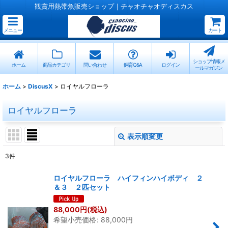
観賞用熱帯魚販売ショップ｜チャオチャオディスカス
メニュー
カート
ショップ情報メ
ホーム
商品カテゴリ
問い合わせ
飼育Q&A
ログイン
ールマガジン
ホーム
>
DiscusX
>
ロイヤルフローラ
ロイヤルフローラ
表示順変更
閉じる
3
件
表示数
:
ロイヤルフローラ ハイフィンハイボディ ２
＆３ ２匹セット
並び順
:
88,000
円
(税込)
希望小売価格
:
88,000
円
絞り込む