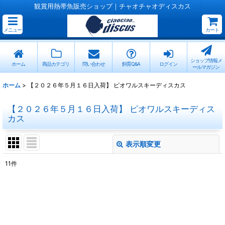
観賞用熱帯魚販売ショップ｜チャオチャオディスカス
メニュー
カート
ショップ情報メ
ホーム
商品カテゴリ
問い合わせ
飼育Q&A
ログイン
ールマガジン
ホーム
>
【２０２６年５月１６日入荷】 ピオワルスキーディスカス
【２０２６年５月１６日入荷】 ピオワルスキーディス
カス
表示順変更
閉じる
11
件
サブカテゴリ
:
表示数
: