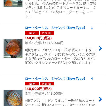
りません。 今入荷のロートターキスは 以下交雑
プラン【LINE１】の ７５％ロートターキス ２
５％RSGと １００％純ロートターキスを ロー
ト…
ロートターキス ジャンボ【New Type】 １
148,000
円
(税込)
希望小売価格
:
148,000
円
※推定オス ピオワルスキー氏が 氏のロートター
キスを新しいステージに 向かっていくための試
金石的New Typeのロートターキスになります。
RTQにクリレンカーとRSGを交配しています。
…
ロートターキス ジャンボ【New Type】 ４
148,000
円
(税込)
希望小売価格
:
148,000
円
※推定メス！！ ピオワルスキー氏が 氏のロート
ターキスを新しいステージに 向かっていくため