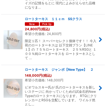
イズの記憶をもとに 現代によみがえらせた品種
になりま…
ロートターキス １１ｃｍ SSクラス
24,800
円
(税込)
希望小売価格
:
24,800
円
限定１匹！ スーパーセレクト個体です！！ 今入
荷のロートターキスは 以下交雑プラン【LINE
１】の ７５％ロートターキス ２５％RSGと １
００％純ロートターキスを ロートターキスとし
て …
ロートターキス ジャンボ【New Type】 ２
148,000
円
(税込)
希望小売価格
:
148,000
円
ピオワルスキー氏が 氏のロートターキスを新し
いステージに 向かっていくための試金石的New
Typeのロートターキスになります。 RTQにクリ
レンカーとRSGを交配しています。 ワイルド然
とし…