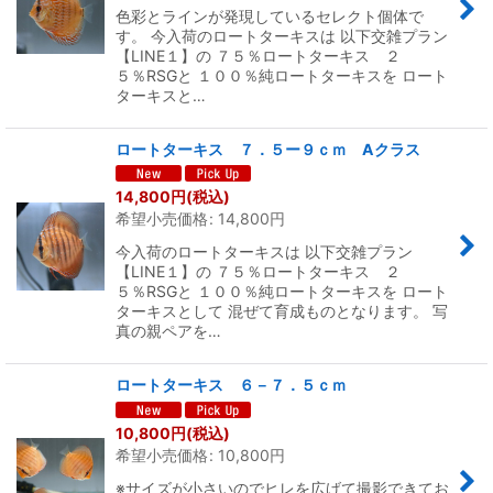
並び順
:
色彩とラインが発現しているセレクト個体で
す。 今入荷のロートターキスは 以下交雑プラン
【LINE１】の ７５％ロートターキス ２
絞り込む
５％RSGと １００％純ロートターキスを ロート
ターキスと…
ロートターキス ７．５ー９ｃｍ Aクラス
14,800
円
(税込)
希望小売価格
:
14,800
円
今入荷のロートターキスは 以下交雑プラン
【LINE１】の ７５％ロートターキス ２
５％RSGと １００％純ロートターキスを ロート
ターキスとして 混ぜて育成ものとなります。 写
真の親ペアを…
ロートターキス ６－７．５ｃｍ
10,800
円
(税込)
希望小売価格
:
10,800
円
※サイズが小さいのでヒレを広げて撮影できてお