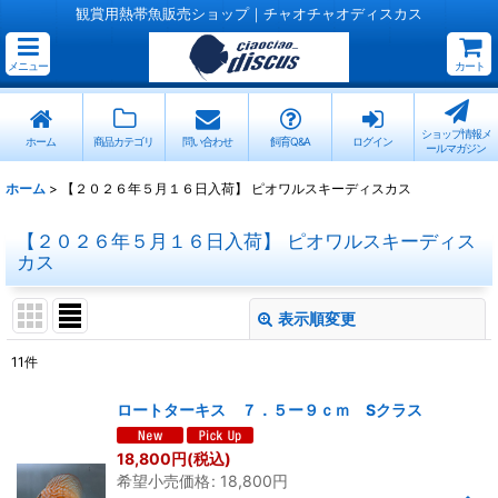
観賞用熱帯魚販売ショップ｜チャオチャオディスカス
メニュー
カート
ショップ情報メ
ホーム
商品カテゴリ
問い合わせ
飼育Q&A
ログイン
ールマガジン
ホーム
>
【２０２６年５月１６日入荷】 ピオワルスキーディスカス
【２０２６年５月１６日入荷】 ピオワルスキーディス
カス
表示順変更
閉じる
11
件
サブカテゴリ
:
ロートターキス ７．５ー９ｃｍ Sクラス
表示数
:
18,800
円
(税込)
希望小売価格
:
18,800
円