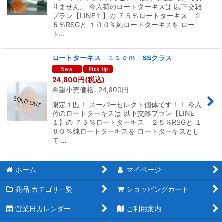
りません。 今入荷のロートターキスは 以下交雑
プラン【LINE１】の ７５％ロートターキス ２
５％RSGと １００％純ロートターキスを ロー
ト…
ロートターキス １１ｃｍ SSクラス
24,800
円
(税込)
希望小売価格
:
24,800
円
限定１匹！ スーパーセレクト個体です！！ 今入
荷のロートターキスは 以下交雑プラン【LINE
１】の ７５％ロートターキス ２５％RSGと １
００％純ロートターキスを ロートターキスとし
て …
ホーム
マイページ
商品 カテゴリ一覧
ショッピングカート
営業日カレンダー
ご利用案内