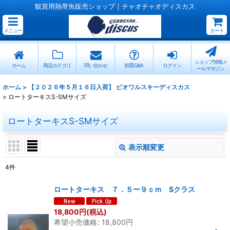
観賞用熱帯魚販売ショップ｜チャオチャオディスカス
メニュー
カート
ショップ情報メ
ホーム
商品カテゴリ
問い合わせ
飼育Q&A
ログイン
ールマガジン
ホーム
>
【２０２６年５月１６日入荷】 ピオワルスキーディスカス
>
ロートターキスS-SMサイズ
ロートターキスS-SMサイズ
表示順変更
閉じる
4
件
表示数
:
ロートターキス ７．５ー９ｃｍ Sクラス
並び順
:
18,800
円
(税込)
希望小売価格
:
18,800
円