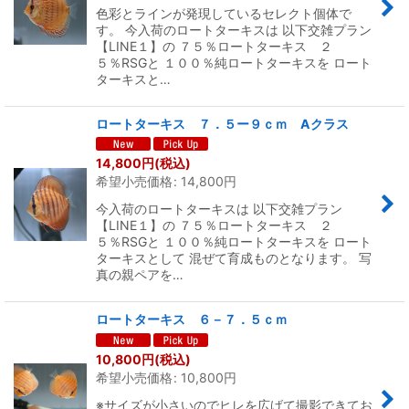
絞り込む
色彩とラインが発現しているセレクト個体で
す。 今入荷のロートターキスは 以下交雑プラン
【LINE１】の ７５％ロートターキス ２
５％RSGと １００％純ロートターキスを ロート
ターキスと…
ロートターキス ７．５ー９ｃｍ Aクラス
14,800
円
(税込)
希望小売価格
:
14,800
円
今入荷のロートターキスは 以下交雑プラン
【LINE１】の ７５％ロートターキス ２
５％RSGと １００％純ロートターキスを ロート
ターキスとして 混ぜて育成ものとなります。 写
真の親ペアを…
ロートターキス ６－７．５ｃｍ
10,800
円
(税込)
希望小売価格
:
10,800
円
※サイズが小さいのでヒレを広げて撮影できてお