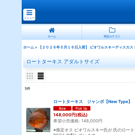
メニュー
ホーム
商品カテゴリ
ホーム
>
【２０２６年５月１６日入荷】 ピオワルスキーディスカス
ロートターキス アダルトサイズ
5
件
表示数
:
ロートターキス ジャンボ【New Type】
並び順
:
148,000
円
(税込)
希望小売価格
:
148,000
円
※推定オス ピオワルスキー氏が 氏のロート