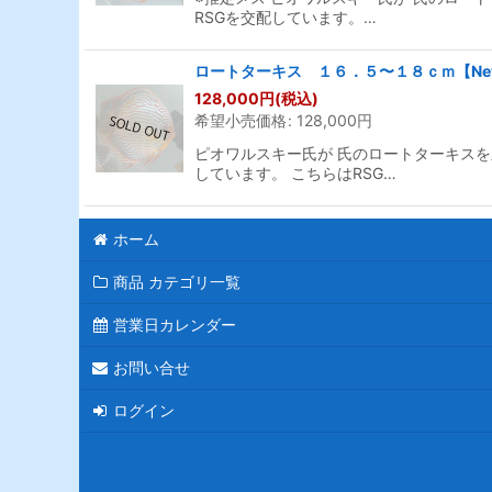
RSGを交配しています。…
ロートターキス １６．５〜１８ｃｍ【New
128,000
円
(税込)
希望小売価格
:
128,000
円
ピオワルスキー氏が 氏のロートターキスを新
しています。 こちらはRSG…
ホーム
商品 カテゴリ一覧
営業日カレンダー
お問い合せ
ログイン