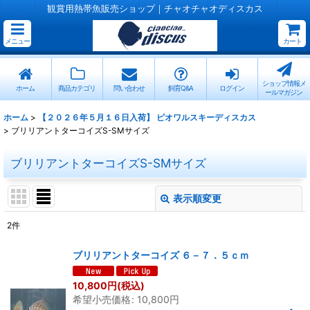
観賞用熱帯魚販売ショップ｜チャオチャオディスカス
メニュー
カート
ショップ情報メ
ホーム
商品カテゴリ
問い合わせ
飼育Q&A
ログイン
ールマガジン
ホーム
>
【２０２６年５月１６日入荷】 ピオワルスキーディスカス
>
ブリリアントターコイズS-SMサイズ
ブリリアントターコイズS-SMサイズ
表示順変更
閉じる
2
件
表示数
:
ブリリアントターコイズ ６－７．５ｃｍ
並び順
:
10,800
円
(税込)
希望小売価格
:
10,800
円