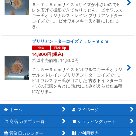
絞り込む
６－７．５ｃｍサイズ ※サイズが小さいのでヒ
レを広げて撮影できておりません。 ピオワルス
キー氏オリジナルストレイン ブリリアントター
コイズです。 ピオワルスキー氏が目にした 古
き…
ブリリアントターコイズ７．５－９ｃｍ
14,800
円
(税込)
希望小売価格
:
14,800
円
７．５ー９ｃｍサイズ ピオワルスキー氏オリジ
ナルストレイン ブリリアントターコイズです。
ピオワルスキー氏が目にした 古きドイツターコ
イズの記憶をもとに 現代によみがえらせた品種
になりま…
ホーム
マイページ
商品 カテゴリ一覧
ショッピングカート
営業日カレンダー
ご利用案内