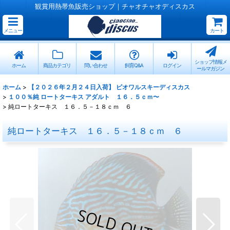
観賞用熱帯魚販売ショップ｜チャオチャオディスカス
メニュー
カート
ショップ情報メ
ホーム
商品カテゴリ
問い合わせ
飼育Q&A
ログイン
ールマガジン
ホーム
>
【２０２６年２月２４日入荷】 ピオワルスキーディスカス
>
１００％純 ロートターキス アダルト １６．５ｃｍ〜
>
純ロートターキス １６．５－１８ｃｍ ６
純ロートターキス １６．５－１８ｃｍ ６