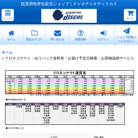
観賞用熱帯魚販売ショップ｜チャオチャオディスカス
メニュー
カート
ショップ情報メ
ホーム
商品カテゴリ
問い合わせ
飼育Q&A
ログイン
ールマガジン
ホーム
>
クロネコヤマト・ゆうパック送料表・お届け予定日検索・お荷物追跡サービス