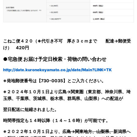
こねこ便４２０（
※代引き不可
厚さ３ｃｍまで 配達→郵便受
け） 420円
●宅急便 お届け予定日検索・荷物の問い合わせ
http://date.kuronekoyamato.co.jp/date/Main?LINK=TK
※発地郵便番号は【730-0035】とご入力ください。
※２０２４年１０月１日より広島→関東圏（東京都、神奈川県、埼
玉県、千葉県、茨城県、栃木県、群馬県、山梨県）への配送が
翌日配送に短縮されました。
時間帯指定も１４時以降（１４～１６時）が可能です。
※２０２２年１０月１日より、
広島→関東地方、山梨県、
新潟県へ