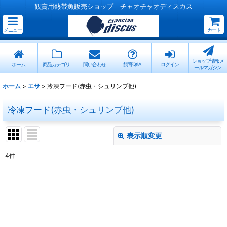
観賞用熱帯魚販売ショップ｜チャオチャオディスカス
メニュー
カート
ショップ情報メ
ホーム
商品カテゴリ
問い合わせ
飼育Q&A
ログイン
ールマガジン
ホーム
>
エサ
>
冷凍フード(赤虫・シュリンプ他)
冷凍フード(赤虫・シュリンプ他)
表示順変更
閉じる
4
件
表示数
:
並び順
:
絞り込む