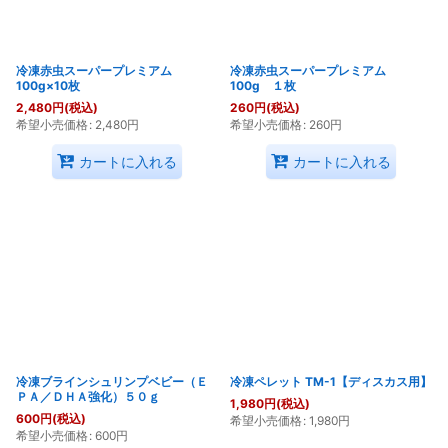
冷凍赤虫スーパープレミアム
冷凍赤虫スーパープレミアム
100g×10枚
100g １枚
2,480
円
(税込)
260
円
(税込)
希望小売価格
:
2,480
円
希望小売価格
:
260
円
カートに入れる
カートに入れる
冷凍ブラインシュリンプベビー（Ｅ
冷凍ペレット TM-1【ディスカス用】
ＰＡ／ＤＨＡ強化）５０ｇ
1,980
円
(税込)
600
円
(税込)
希望小売価格
:
1,980
円
希望小売価格
:
600
円