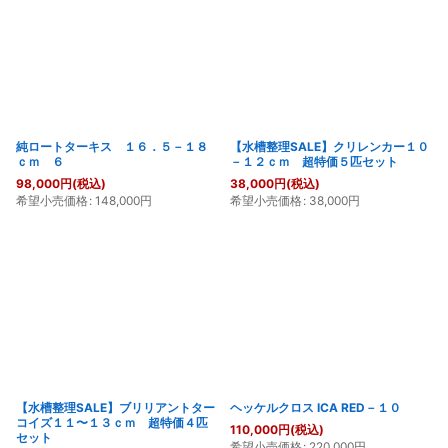
純ロートターキス １６．５－１８
【水槽整理SALE】クリレンカー１０
ｃｍ ６
－１２ｃｍ 超特価５匹セット
98,000
円
(税込)
38,000
円
(税込)
希望小売価格
:
148,000
円
希望小売価格
:
38,000
円
【水槽整理SALE】ブリリアントター
ヘッケルクロス ICA RED－１０
コイズ１１〜１３ｃｍ 超特価４匹
110,000
円
(税込)
セット
希望小売価格
:
220,000
円