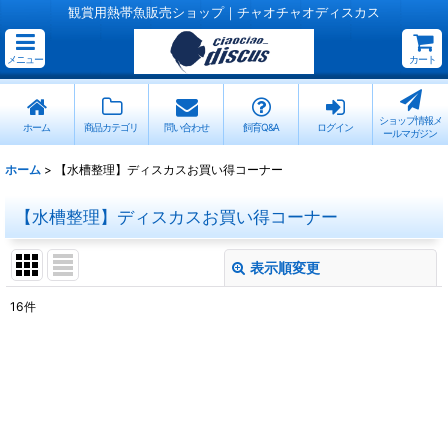
観賞用熱帯魚販売ショップ｜チャオチャオディスカス
メニュー
カート
ショップ情報メ
ホーム
商品カテゴリ
問い合わせ
飼育Q&A
ログイン
ールマガジン
ホーム
>
【水槽整理】ディスカスお買い得コーナー
【水槽整理】ディスカスお買い得コーナー
表示順変更
閉じる
16
件
表示数
:
並び順
:
絞り込む