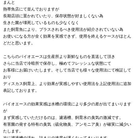
まんと
熱帯魚店にて並んでおりますが
長期店頭に置かれていたり、保存状態が好ましくない為
生きた菌が壊死しているものも少なくなく
また飼育魚により、プラスされるべき使用法が紹介されていない為
お使いになる方が全く効果を実感できず、使用を終えるケースがほとん
どだと思います。
こちらのバイオエースは生産所より新鮮なものを直送して頂き
さらに当店で冷暗所で保存し、極めてフレッシュな状態にて
お客様にお届けいたします。そして当店でも様々な使用法にて検証して
おり
ディスカス飼育上、
より効果が実感しやすい使用法を上記使用法に追加
表記しております。
バイオエースの効果実感は水槽の環境により多少の差が出てまいります
が
まず実感していただけるのは、濾過槽、飼育水の臭気の激減です。
有害菌の発する特有の臭気（硫化物臭、アンモニア臭）が確実に
減少い
たします。
次に濾過槽の汚れ、詰まりの速度が遅くなってまいります。