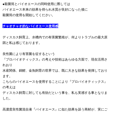
●殺菌筒とバイオエースの同時使用に際しては
バイオエース本来の効果を得られ水質が良好になった後に
殺菌筒の使用を開始してください。
チャオチャオ的なバイオエース使用感
ディスカス飼育上、水槽内での有害菌繁殖が、何よりトラブルの最大原
因と私は感じております。
良性菌により有害菌を征するという
『プロバイオティックス』の考えや技術は
あらゆる方面で、現在活用さ
れおり
水産関係、錦鯉、金魚飼育の世界では、既に大きな効果を発揮しており
ます。
こちらのバイオエースを使用することにより『プロバイオティックス』
の考えは
ディスカス飼育に対しても有効だという事を、私も実感する事となりま
した。
高濃度良性菌混合液『バイオエース』に似た効果を謳う商材が、実にご