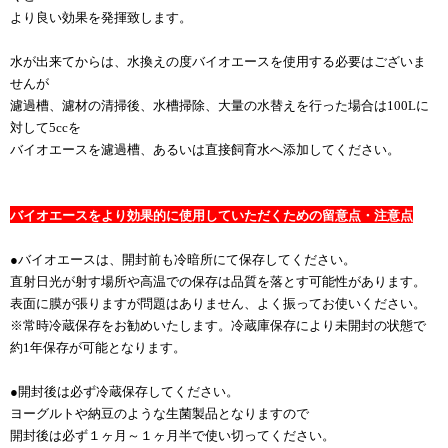
より良い効果を発揮致します。
水が出来てからは、水換えの度バイオエースを使用する必要はございま
せんが
濾過槽、濾材の清掃後、水槽掃除、大量の水替えを行った場合は100Lに
対して5ccを
バイオエースを濾過槽、あるいは直接飼育水へ添加してください。
バイオエースをより効果的に使用していただくための留意点・注意点
●バイオエースは、開封前も冷暗所にて保存してください。
直射日光が射す場所や高温での保存は品質を落とす可能性があります。
表面に膜が張りますが問題はありません、よく振ってお使いください。
※常時冷蔵保存をお勧めいたします。冷蔵庫保存により未開封の状態で
約1年保存が可能となります。
●開封後は必ず冷蔵保存してください。
ヨーグルトや納豆のような生菌製品となりますので
開封後は必ず１ヶ月～１
ヶ
月半で使い切ってください。