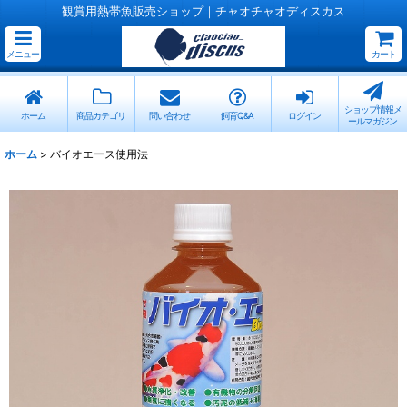
観賞用熱帯魚販売ショップ｜チャオチャオディスカス
メニュー
カート
ショップ情報メ
ホーム
商品カテゴリ
問い合わせ
飼育Q&A
ログイン
ールマガジン
ホーム
>
バイオエース使用法