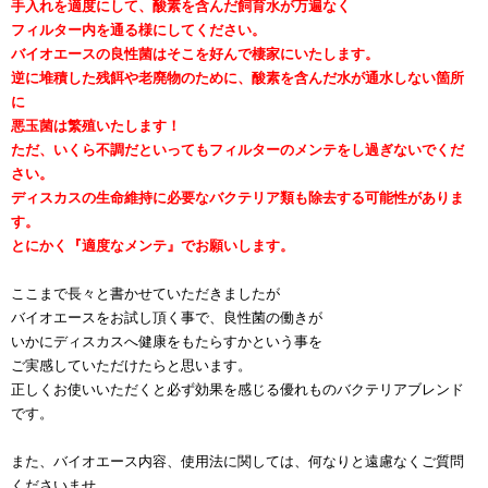
手入れを適度にして、酸素を含んだ飼育水が万遍なく
フィルター内を通る様にしてください。
バイオエースの良性菌はそこを好んで棲家にいたします。
逆に堆積した残餌や老廃物のために、酸素を含んだ水が通水しない箇所
に
悪玉菌は繁殖いたします！
ただ、いくら不調だといってもフィルターのメンテをし過ぎないでくだ
さい。
ディスカスの生命維持に必要なバクテリア類も除去する可能性がありま
す。
とにかく『適度なメンテ』でお願いします。
ここまで長々と書かせていただきましたが
バイオエースをお試し頂く事で、
良性菌の働きが
いかにディスカスへ健康をもたらすかという事を
ご実感していただけたらと思います。
正しくお使いいただくと必ず効果を感じる優れものバクテリアブレンド
です。
また、バイオエース内容、使用法に関しては、何なりと遠慮なくご質問
くださいませ。