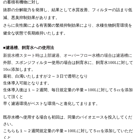
の蓄積有機物に対し
抜群の分解能力を発揮し、結果として水質改善、フィルターの詰まり低
減、悪臭抑制効果があります。
さらに良性菌による有害菌の繁殖抑制効果により、水棲生物飼育環境を
健全な状態で長期維持いたします。
■濾過槽、飼育水への使用法
新規水槽スタート時は
上部濾過、オーバーフロー水槽の場合は濾過槽に
外部、スポンジフィルター使用の場合は飼育水に、飼育水100Lに対して
10cc添加します。
最初、白濁いたしますが２～３日で透明となり
生体導入可能となります。
生体導入後は１～２週間、毎日規定量の半量＝100Lに対して５ccを添加
して頂くと
早く濾過環境がベストな環境へと進化してまります。
既存水槽へ使用する場合も初回は、同量のバイオエースを投入してくだ
さい。
こちらも１～２週間規定量の半量＝100Lに対して５cc
を添加していただ
くと