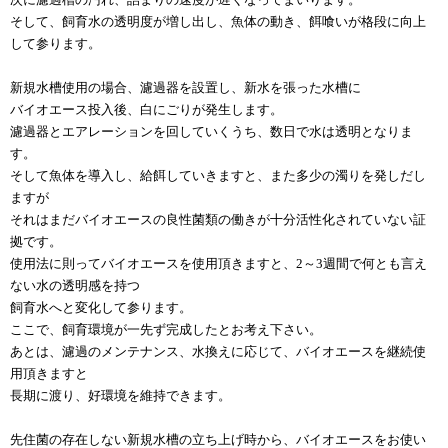
そして、飼育水の透明度が増し出し、魚体の動き、餌喰いが格段に向上
して参ります。
新規水槽使用の場合、濾過器を設置し、新水を張った水槽に
バイオエース投入後、白にごりが発生します。
濾過器とエアレーションを回していくうち、
数日で水は透明となりま
す。
そして魚体を導入し、給餌していきますと、また多少の濁りを発しだし
ますが
それはまだバイオエースの良性菌類の働きが十分活性化されていない証
拠です。
使用法に則ってバイオエースを使用頂きますと、2～3週間で何とも言え
ない水の透明感を持つ
飼育水へと変化して参ります。
ここで、飼育環境が一先ず完成したとお考え下さい。
あとは、濾過のメンテナンス、水換えに応じて、バイオエースを継続使
用頂きますと
長期に渡り、好環境を維持できます。
先住菌の存在しない新規水槽の立ち上げ時から、バイオエースをお使い