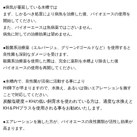
●
病気が蔓延している水槽では
まず、しかるべき処置により病魚を治療した後、バイオエースの使用を
開始してください。
また、バイオーエースは魚病薬ではございません。
病魚に対しての治療効果は望めません。
●殺菌系治療薬（エルバージュ、グリーンFゴールドなど）を使用すると
良性菌も深刻なダメージを受けます。
殺菌系治療薬を使用した際は、完全に薬剤を水槽より除去した後
バイオエースの使用を再開してください。
●水槽内で、良性菌が活発に活動する事により
PH降下が早まりますので、水換え、あるいは強いエアレーションを施す
ことで対応してください。
炭酸塩硬度＝KHの低い飼育水を使われている方は、適度な水換えと
KH＆PHプラスを使用される事をお勧めいたします。
●エアレーションを施した方が、バイオエースの良性菌類が活性し効果が
高まります。