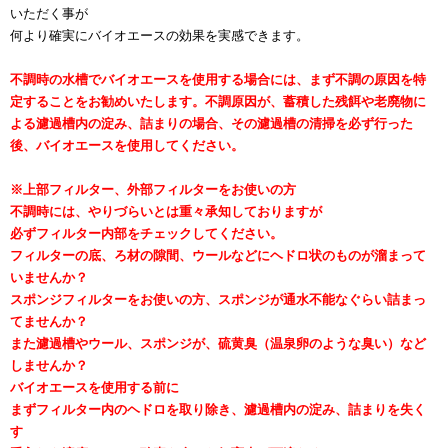
いただく事が
何より確実にバイオエースの効果を実感できます。
不調時の水槽でバイオエースを使用する場合には、まず不調の原因を特
定することをお勧めいたします。不調原因が、蓄積した残餌や老廃物に
よる濾過槽内の淀み、詰まりの場合、
その濾過槽の清掃を必ず行った
後、バイオエースを使用してください。
※上部フィルター、外部フィルターをお使いの方
不調時には、やりづらいとは重々承知しておりますが
必ずフィルター内部をチェックしてください。
フィルターの底、ろ材の隙間、ウールなどにヘドロ状のものが溜まって
いませんか？
スポンジフィルターをお使いの方、スポンジが通水不能なぐらい詰まっ
てませんか？
また濾過槽やウール、スポンジが、硫黄臭（温泉卵のような臭い）など
しませんか？
バイオエースを使用する前に
まずフィルター内のヘドロを取り除き、濾過槽内の淀み、詰まりを失く
す