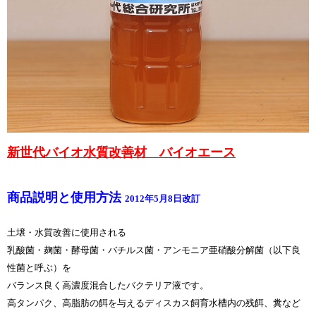
新世代バイオ水質改善材 バイオエース
商品説明と使用方法
2012年5月8日改訂
土壌・水質改善に使用される
乳酸菌・麹菌・酵母菌・バチルス菌・アンモニア亜硝酸分解菌（以下良
性菌と呼ぶ）を
バランス良く高濃度混合したバクテリア液です。
高タンパク、高脂肪の餌を与えるディスカス飼育水槽内の残餌、糞など