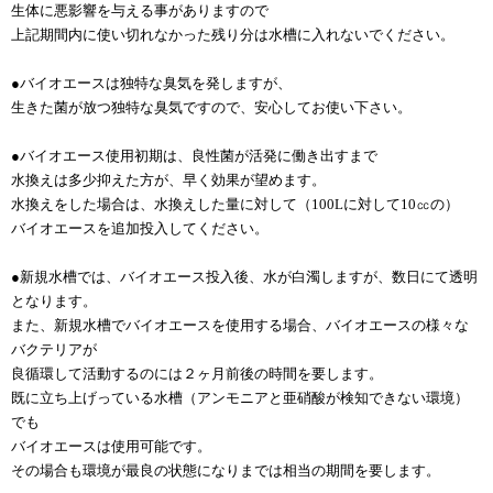
生体に悪影響を与える事がありますので
上記期間内に使い切れなかった残り分は水槽に入れないでください。
●バイオエースは独特な臭気を発しますが、
生きた菌が放つ独特な臭気ですので、安心してお使い下さい。
●バイオエース使用初期は、良性菌が活発に働き出すまで
水換えは多少抑えた方が、早く効果が望めます。
水換えをした場合は、水換えした量に対して（100Lに対して10㏄の）
バイオエースを追加投入してください。
●新規水槽では、バイオエース投入後、水が白濁しますが、
数日にて透明
となります。
また、新規水槽でバイオエースを使用する場合、バイオエースの様々な
バクテリアが
良循環して活動するのには２ヶ月前後の時間を要します。
既に立ち上げっている水槽（アンモニアと亜硝酸が検知できない環境）
でも
バイオエースは使用可能です。
その場合も環境が最良の状態になりまでは相当の期間を要します。