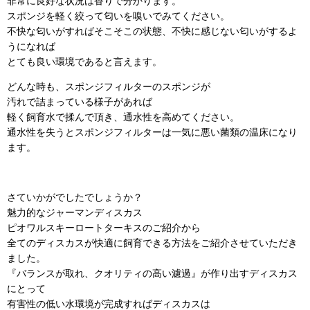
非常に良好な状況は香りで分かります。
スポンジを軽く絞って匂いを嗅いでみてください。
不快な匂いがすればそこそこの状態、不快に感じない匂いがするよ
うになれば
とても良い環境であると言えます。
どんな時も、スポンジフィルターのスポンジが
汚れで詰まっている様子があれば
軽く飼育水で揉んで頂き、通水性を高めてください。
通水性を失うとスポンジフィルターは一気に悪い菌類の温床になり
ます。
さていかがでしたでしょうか？
魅力的なジャーマンディスカス
ピオワルスキーロートターキスのご紹介から
全てのディスカスが快適に飼育できる方法をご紹介させていただき
ました。
『バランスが取れ、クオリティの高い濾過』が作り出すディスカス
にとって
有害性の低い水環境が完成すればディスカスは