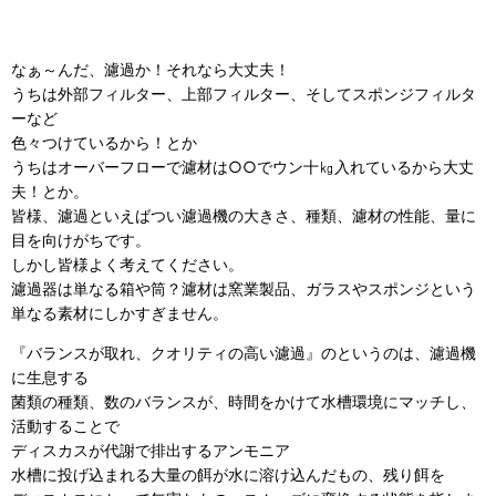
なぁ～んだ、濾過か！それなら大丈夫！
うちは外部フィルター、上部フィルター、そしてスポンジフィルタ
ーなど
色々つけているから！とか
うちはオーバーフローで濾材は○○でウン十㎏入れているから大丈
夫！とか。
皆様、濾過といえばつい濾過機の大きさ、種類、濾材の性能、量に
目を向けがちです。
しかし皆様よく考えてください。
濾過器は単なる箱や筒？濾材は窯業製品、ガラスやスポンジという
単なる素材にしかすぎません。
『バランスが取れ、クオリティの高い濾過』のというのは、濾過機
に生息する
菌類の種類、数のバランスが、時間をかけて水槽環境にマッチし、
活動することで
ディスカスが代謝で排出するアンモニア
水槽に投げ込まれる大量の餌が水に溶け込んだもの、残り餌を