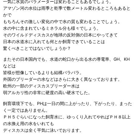
一気に水質のパラメーターは変わることもあるでしょう。
アマゾン河の水位は雨季と乾季で数メートル変わるところもあると
かで
もちろんその激しい変化の中で水の質も変わることでしょう。
水の中に含まれているミネラル分も様々でしょう。
そのワイルドディスカスが地球の反対側の日本にやってきて
日本の水道水に入れても何とか飼育できていることは
驚くべきことではないでしょうか？
またその日本国内でも、水道の蛇口から出る水の導電率、GH、KH
などは
皆様が想像しているよりも結構バラバラ。
外国のブリーダーの水などはさらに大きく異なっております。
欧州の一部のディスカスブリーダー水は
弱アルカリ性の非常に硬度の高い硬水でした。
飼育環境下でも、PHは一日の間に上がったり、下がったり、まった
く一定ではありません。
ＰＨ５ぐらいになった飼育水に、ゆっくり入れてやればＰＨ８以上
の水換え用の水をいれても
ディスカスは全く平気に泳いでおります。