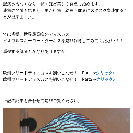
臆病さもなくなり、驚くほど美しく発色し始めます。
成魚の発情も始まり、また稚魚、幼魚も健康にスクスク育成するこ
とが出来ますよ。
では皆様、世界最高峰のディスカス
ピオワルスキーロートターキスを是非飼育してみてください！！
重複する部分もかなりありますが
欧州ブリードディスカスを飼いこなせ！ Part1
⇒
クリック♪
欧州ブリードディスカスを飼いこなせ！ Part
2⇒
クリック♪
上記の記事も合わせて是非ご覧ください。