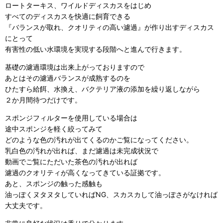
ロートターキス、ワイルドディスカスをはじめ
すべてのディスカスを快適に飼育できる
『バランスが取れ、クオリティの高い濾過』が作り出すディスカス
にとって
有害性の低い水環境を実現する段階へと進んで行きます。
基礎の濾過環境は出来上がっておりますので
あとはその濾過バランスが成熟するのを
ひたすら給餌、水換え、バクテリア液の添加を繰り返しながら
２か月間待つだけです。
スポンジフィルターを使用している場合は
途中スポンジを軽く絞ってみて
どのような色の汚れが出てくるのかご覧になってください。
乳白色の汚れが出れば、まだ濾過は未完成状況で
動画でご覧にただいた茶色の汚れが出れば
濾過のクオリティが高くなってきている証拠です。
あと、スポンジの触った感触も
油っぽくヌタヌタしていればNG、スカスカして油っぽさがなければ
大丈夫です。