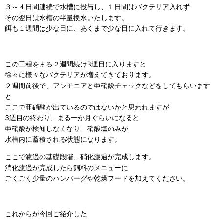
３～４日間連続で水槽に投与し、１日間はバクテリア入れず
その翌日は水槽の半量換水いたします。
餌も１週間は少な目に、あくまで少な目に入れて行きます。
この工程をまる２週間続け3週目に入りますと
徐々に様々なバクテリアが増えてきております。
２週間前後で、アンモニアと亜硝酸チェックなどをしてもらいます
と
ここで亜硝酸が出ているのではないかと思われますが
3週目の終わり、まる一か月ぐらいになると
亜硝酸が検知しなくなり、硝酸塩のみが
水槽内に蓄積される状態になります。
ここで濾過の基礎段階、硝化濾過が完成します。
消化濾過が完成したら飼料のメニューに
ごくごく少量のハンバーグや乾燥フードを加えてください。
これからが今回ご紹介した