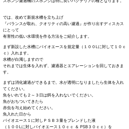
スポンジ濾過機のスポンジは特に良いバクテリアの種となります。
では、改めて新規水槽を立ち上げ
『バランスが取れ、クオリティの高い濾過』が作り出すディスカス
にとって
有害性の低い水環境を作る方法をご紹介します。
まず新設した水槽にバイオエースを規定量（１００Lに対して１０ｃ
ｃ）入れます。
水槽が白濁しますので
それまでは生体を入れず、濾過器とエアレーションを回しておきま
す。
まずは消化濾過ができるまで。水が透明になりましたら生体を入れ
てください。
魚をいれても２～３日は餌を入れないでください。
魚がおちついてきたら
赤虫を与え始めてください。
魚入れた日から
バイオエース１に対しＰＳＢ３量をブレンドした液
（１００Lに対しバイオエース１０ｃｃ ＆ PSB３０ｃｃ）を