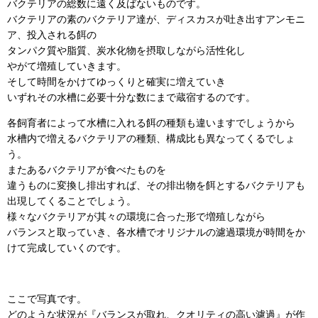
バクテリアの総数に遠く及ばないものです。
バクテリアの素のバクテリア達が、ディスカスが吐き出すアンモニ
ア、投入される餌の
タンパク質や脂質、炭水化物を摂取しながら活性化し
やがて増殖していきます。
そして時間をかけてゆっくりと確実に増えていき
いずれその水槽に必要十分な数にまで蔵宿するのです。
各飼育者によって水槽に入れる餌の種類も違いますでしょうから
水槽内で増えるバクテリアの種類、構成比も異なってくるでしょ
う。
またあるバクテリアが食べたものを
違うものに変換し排出すれば、その排出物を餌とするバクテリアも
出現してくることでしょう。
様々なバクテリアが其々の環境に合った形で増殖しながら
バランスと取っていき、各水槽でオリジナルの濾過環境が時間をか
けて完成していくのです。
ここで写真です。
どのような状況が『バランスが取れ、クオリティの高い濾過』が作