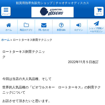
観賞用熱帯魚販売ショップ｜チャオチャオディスカス
メニュー
カート
ショップ情報メ
ホーム
商品カテゴリ
問い合わせ
飼育Q&A
ログイン
ールマガジン
ホーム
>
ロートターキス飼育テクニック
ロートターキス飼育テクニッ
ク
2022年11月５日改訂
今回は当店の大人気品種、そして
世界的人気品種の『ピオワルスキー ロートターキス』の飼育テク
ニックについて
お話させて頂きたいと思います。