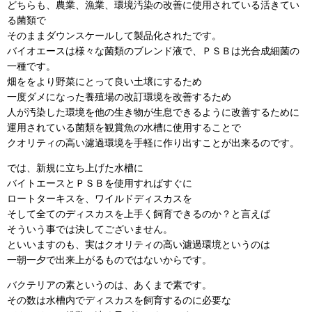
どちらも、農業、漁業、環境汚染の改善に使用されている活きてい
る菌類で
そのままダウンスケールして製品化されたです。
バイオエースは様々な菌類のブレンド液で、ＰＳＢは光合成細菌の
一種です。
畑ををより野菜にとって良い土壌にするため
一度ダメになった養殖場の改訂環境を改善するため
人が汚染した環境を他の生き物が生息できるように改善するために
運用されている菌類を観賞魚の水槽に使用することで
クオリティの高い濾過環境を手軽に作り出すことが出来るのです。
では、新規に立ち上げた水槽に
バイトエースとＰＳＢを使用すればすぐに
ロートターキスを、ワイルドディスカスを
そして全てのディスカスを上手く飼育できるのか？と言えば
そういう事では決してございません。
といいますのも、実はクオリティの高い濾過環境というのは
一朝一夕で出来上がるものではないからです。
バクテリアの素というのは、あくまで素です。
その数は水槽内でディスカスを飼育するのに必要な