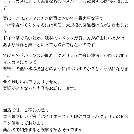
ディスカスにとって無害なものへスムーズに変換する状態を指しま
す。
実は、これがディスカス飼育において一番大事な事で
その環境づくりをするには高価、大規模の濾過機の方がふさわしと
か
ドイツ製で良いとか、濾材のスペックが良い方が好ましいとかは
あまり関係と無いといっても過言ではないのです。
ではその『バランスが取れ、クオリティの高い濾過』が作り出すデ
ィスカスにとって
有害性の低い水環境はどのように作り出すのか？という話になりま
す。
全く難しい話ではありません。
実証がともなった内容をお話しします。
当店では、ご存じの通り
善玉菌ブレンド液『バイオエース』と即効性善玉バクテリアのＰＳ
Ｂを使用しております。
商品名で紹介すると誤解を招きそうですが