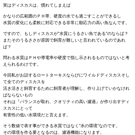
実はディスカスは、慣れてしまえば
かなりの広範囲のＰＨ帯、硬度の水でも過ごすことができるし
水質の変化にも柔軟に対応できる非常に順応力の高い魚なんです。
ですので、もしディスカスが”水質にうるさい魚である”のならば？
またそのうるささが原因で飼育が難しいと言われているのであれ
ば？
問わる水質はＰＨや導電率や硬度で指し示されるものではないと考
えられるわけです。
今回私がお話するロートターキスならびにワイルドディスカスそし
て全てのディスカスを
活き活きと飼育するために飼育者が理解し、作り上げていかなけれ
ばならないもの
それは『バランスが取れ、クオリティの高い濾過』が作り出すディ
スカスにとって
有害性の低い水環境だと言えます。
そう数値で表す事ができる水質ではなく”水の環境”なのです。
その環境を作る要となるのは、濾過機能になります。