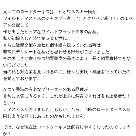
元々このロートターキスは、ピオワルスキー氏が
ワイルドディスカスのジャタプー産（♂）とクリペア産（♀）の１ペ
アを交配して
作り出したピュアなワイルドブラッド由来の品種。
私が初輸入した時で第５＆６世代。
さらに近親交配を重ねた個体達を扱っていた当時は
非常にデリケートな種だと思わせる部分がございました。
その美しさと併せ持つ飼育難度の高さにより、長く飼育維持できな
いほどでした。
当の私も対応策を見つけるのに、様々な実験・検証を行っていたの
を覚えております。
かつて香港の有名なブリーダーのある品種が
非常に水質にうるさく、これが上手に飼育できれば君も上級者だ！
という
ディスカスがおりました。もしかしたら、当時のロートターキスも
同じような傾向にあったのかもしれません。
では、なぜ現在はロートターキスは飼育しやすくなったのでしょう
か？