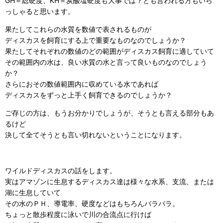
GH＝総硬度、KH＝炭酸塩硬度も大事では？とも言われる方もいら
っしゃると思います。
果たしてこれらの水質を数値で表されるものが
ディスカスを飼育にする上で重要なものなのでしょうか？
果たしてそれぞれの数値のどの範囲がディスカス飼育に適していて
その範囲内の水は、良い水質の水と言って良いものなのでしょう
か？
さらにおその数値範囲内に収めている水であれば
ディスカスをずっと上手く飼育できるのでしょうか？
ご存じの方は、もうお分かりでしょうが、そうとも言える部分もあ
るけど
決して全てそうとも言い切れないということになります。
ワイルドディスカスの話をします。
実はアマゾンに生息するディスカス達は様々な水系、支流、または
湖に生息していて
その水のＰＨ、導電率、硬度などはもちろんバラバラ。
ちょっと散歩程度に泳いで川の合流点に行けば