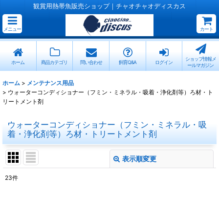
観賞用熱帯魚販売ショップ｜チャオチャオディスカス
メニュー
カート
ショップ情報メ
ホーム
商品カテゴリ
問い合わせ
飼育Q&A
ログイン
ールマガジン
ホーム
>
メンテナンス用品
>
ウォーターコンディショナー（フミン・ミネラル・吸着・浄化剤等）ろ材・ト
リートメント剤
ウォーターコンディショナー（フミン・ミネラル・吸
着・浄化剤等）ろ材・トリートメント剤
表示順変更
閉じる
23
件
表示数
:
並び順
: