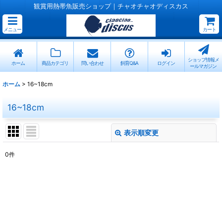
観賞用熱帯魚販売ショップ｜チャオチャオディスカス
メニュー
カート
ショップ情報メ
ホーム
商品カテゴリ
問い合わせ
飼育Q&A
ログイン
ールマガジン
ホーム
>
16~18cm
16~18cm
表示順変更
閉じる
0
件
表示数
:
並び順
:
絞り込む